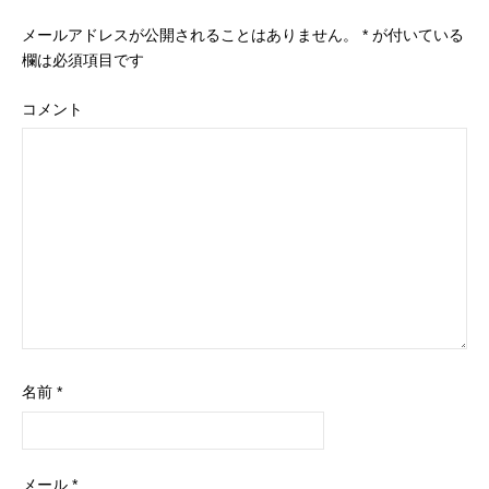
t
メールアドレスが公開されることはありません。
*
が付いている
n
欄は必須項目です
a
コメント
v
i
g
a
t
i
o
名前
*
n
メール
*