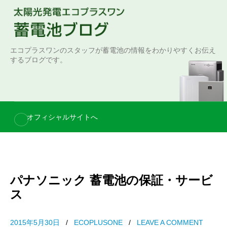
S
k
i
p
エコプラスワンのスタッフが蓄電池の情報をわかりやすくお伝え
t
するブログです。
o
c
o
n
オフィシャルサイトへ
t
e
n
t
パナソニック 蓄電池の保証・サービ
ス
2015年5月30日
/
ECOPLUSONE
/
LEAVE A COMMENT