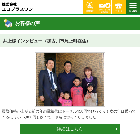
加古川 明石市 神戸 姫路 高砂 稲美町 播磨町 太陽光発電 蓄電池 エコプラスワン ホーム
>
お客様の
声
> 井上様インタビュー（加古川市尾上町在住）
お客様の声
井上様インタビュー（加古川市尾上町在住）
買取価格が上がる前の年の電気代はトータル450円でびっくり！次の年は返って
くるほうが16,000円も多くて、さらにびっくりしました！
詳細はこちら