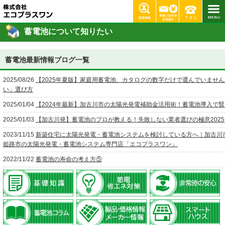
加古川 明石市 神戸 姫路 太陽光発電 蓄電池 エコプラスワン ホーム
> 蓄電池について知りたい
蓄電池について知りたい
蓄電池最新情報ブログ一覧
2025/08/26
【2025年夏版】家庭用蓄電池、カタログの数字だけで選んでいませ
い」選び方
2025/01/04
【2024年最新】加古川市の太陽光発電補助金活用術！蓄電池導入で
2025/01/03
【加古川発】蓄電池のプロが教える！失敗しない業者選びの極意2025
2023/11/15
新築住宅に太陽光発電・蓄電池システムを検討している方へ｜加古川
姫路市の太陽光発電・蓄電池システム専門店「エコプラスワン」
2022/11/22
蓄電池の寿命の考え方⑤