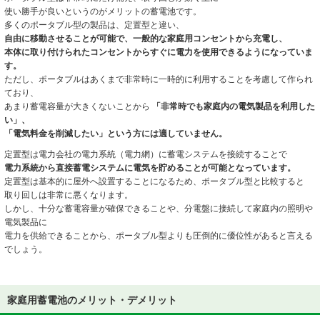
使い勝手が良いというのがメリットの蓄電池です。
多くのポータブル型の製品は、定置型と違い、
自由に移動させることが可能で、一般的な家庭用コンセントから充電し、
本体に取り付けられたコンセントからすぐに電力を使用できるようになっていま
す。
ただし、ポータブルはあくまで非常時に一時的に利用することを考慮して作られ
ており、
あまり蓄電容量が大きくないことから
「非常時でも家庭内の電気製品を利用した
い」、
「電気料金を削減したい」という方には適していません。
定置型は電力会社の電力系統（電力網）に蓄電システムを接続することで
電力系統から直接蓄電システムに電気を貯めることが可能となっています。
定置型は基本的に屋外へ設置することになるため、ポータブル型と比較すると
取り回しは非常に悪くなります。
しかし、十分な蓄電容量が確保できることや、分電盤に接続して家庭内の照明や
電気製品に
電力を供給できることから、ポータブル型よりも圧倒的に優位性があると言える
でしょう。
家庭用蓄電池のメリット・デメリット