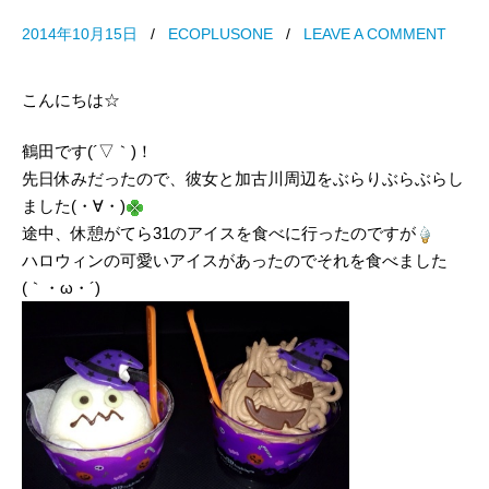
2014年10月15日
/
ECOPLUSONE
/
LEAVE A COMMENT
こんにちは☆
鶴田です(´▽｀)！
先日休みだったので、彼女と加古川周辺をぶらりぶらぶらし
ました(・∀・)
途中、休憩がてら31のアイスを食べに行ったのですが
ハロウィンの可愛いアイスがあったのでそれを食べました
(｀・ω・´)ゞ