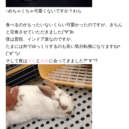
↑めちゃくちゃ可愛くないですか？わら
食べるのがもったいないくらい可愛かったのですが、きちん
と完食させていただきました(°∀°)b
僕は普段、インドア派なのですが、
たまには外でゆっくりするのも良い気分転換になりますねﾍ
(ﾟ∀ﾟ*)ﾉ
そして夜は
そら
と
みみ
に会ってきました?*´∀`*?