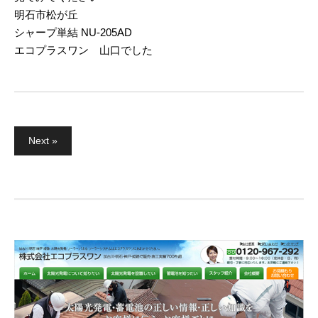
明石市松が丘
シャープ単結 NU-205AD
エコプラスワン 山口でした
Next »
投
稿
ナ
ビ
ゲ
ー
シ
ョ