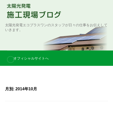
S
k
i
p
太陽光発電エコプラスワンのスタッフが日々の仕事をお伝えして
t
いきます。
o
c
o
n
オフィシャルサイトへ
t
e
n
t
月別: 2014年10月