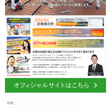
ン
検
索
: