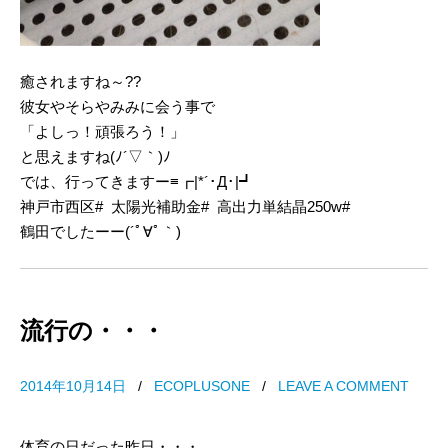
癒されますね～??
彼女やそらやみみに会う事で
「よしっ！頑張ろう！」
と思えますね(ﾉ´▽｀)ﾉ
では、行ってきますー≡┏|*´･Д･|┛
神戸市西区# 太陽光補助金# 高出力単結晶250w#
鶴田でしたーー(´ﾟ∀ﾟ｀)
流行の・・・
2014年10月14日
/
ECOPLUSONE
/
LEAVE A COMMENT
体育の日だった昨日・・・