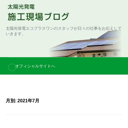
S
k
i
p
太陽光発電エコプラスワンのスタッフが日々の仕事をお伝えして
t
いきます。
o
c
o
n
オフィシャルサイトへ
t
e
n
t
月別: 2021年7月