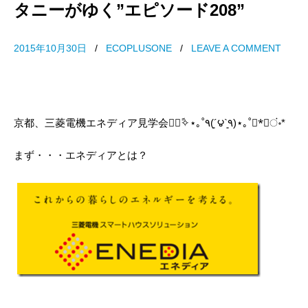
タニーがゆく”エピソード208”
2015年10月30日
/
ECOPLUSONE
/
LEAVE A COMMENT
京都、三菱電機エネディア見学会॰ْ✧ً⋆｡˚٩(´͈౪`͈٩)⋆｡˚*ْ✧ं॰*
まず・・・エネディアとは？