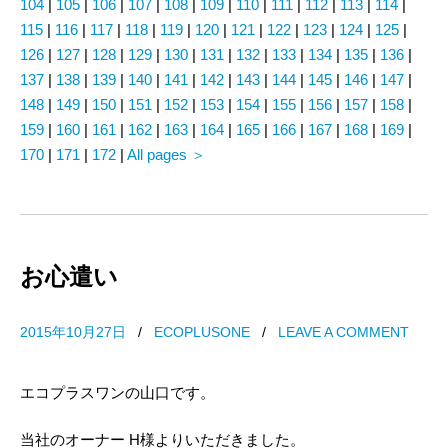
104
|
105
|
106
|
107
|
108
|
109
|
110
|
111
|
112
|
113
|
114
|
115
|
116
|
117
|
118
|
119
|
120
|
121
|
122
|
123
|
124
|
125
|
126
|
127
|
128
|
129
|
130
|
131
|
132
|
133
|
134
|
135
|
136
|
137
|
138
|
139
|
140
|
141
|
142
|
143
|
144
|
145
|
146
|
147
|
148
|
149
|
150
|
151
|
152
|
153
|
154
|
155
|
156
|
157
|
158
|
159
|
160
|
161
|
162
|
163
|
164
|
165
|
166
|
167
|
168
|
169
|
170
|
171
|
172
|
All pages
＞
お心遣い
2015年10月27日
/
ECOPLUSONE
/
LEAVE A COMMENT
エコプラスワンの山口です。
当社のオーナー H様よりいただきました。