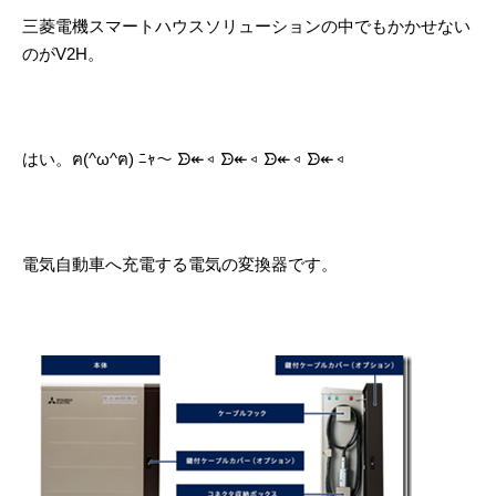
三菱電機スマートハウスソリューションの中でもかかせない
のがV2H。
はい。ฅ(^ω^ฅ) ﾆｬ～ ᗦ↞◃ ᗦ↞◃ ᗦ↞◃ ᗦ↞◃
電気自動車へ充電する電気の変換器です。