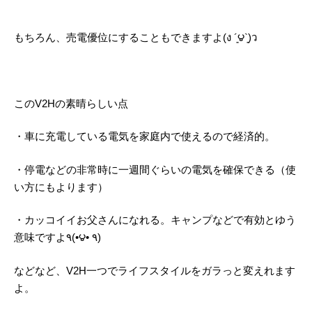
もちろん、売電優位にすることもできますよ(ง ´͈౪`͈)ว
このV2Hの素晴らしい点
・車に充電している電気を家庭内で使えるので経済的。
・停電などの非常時に一週間ぐらいの電気を確保できる（使
い方にもよります）
・カッコイイお父さんになれる。キャンプなどで有効とゆう
意味ですよ٩(•౪• ٩)
などなど、V2H一つでライフスタイルをガラっと変えれます
よ。