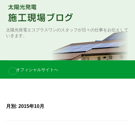
S
k
i
p
太陽光発電エコプラスワンのスタッフが日々の仕事をお伝えして
t
いきます。
o
c
o
n
オフィシャルサイトへ
t
e
n
t
月別: 2015年10月