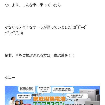
なにより、こんな車に乗っていたら
かなりモテそうなオーラが漂っていました((((･ิ(･ิω(･ิ
ω･ิ)ω･ิ)･ิ))))
是非、車をご検討される方は一度試乗を！！
タニー