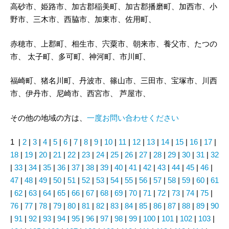
高砂市、姫路市、加古郡稲美町、加古郡播磨町、加西市、小
野市、三木市、西脇市、加東市、佐用町、
赤穂市、上郡町、相生市、宍粟市、朝来市、養父市、たつの
市、 太子町、多可町、神河町、市川町、
福崎町、猪名川町、丹波市、篠山市、三田市、宝塚市、川西
市、伊丹市、尼崎市、西宮市、 芦屋市、
その他の地域の方は、
一度お問い合わせください
1 |
2
|
3
|
4
|
5
|
6
|
7
|
8
|
9
|
10
|
11
|
12
|
13
|
14
|
15
|
16
|
17
|
18
|
19
|
20
|
21
|
22
|
23
|
24
|
25
|
26
|
27
|
28
|
29
|
30
|
31
|
32
|
33
|
34
|
35
|
36
|
37
|
38
|
39
|
40
|
41
|
42
|
43
|
44
|
45
|
46
|
47
|
48
|
49
|
50
|
51
|
52
|
53
|
54
|
55
|
56
|
57
|
58
|
59
|
60
|
61
|
62
|
63
|
64
|
65
|
66
|
67
|
68
|
69
|
70
|
71
|
72
|
73
|
74
|
75
|
76
|
77
|
78
|
79
|
80
|
81
|
82
|
83
|
84
|
85
|
86
|
87
|
88
|
89
|
90
|
91
|
92
|
93
|
94
|
95
|
96
|
97
|
98
|
99
|
100
|
101
|
102
|
103
|