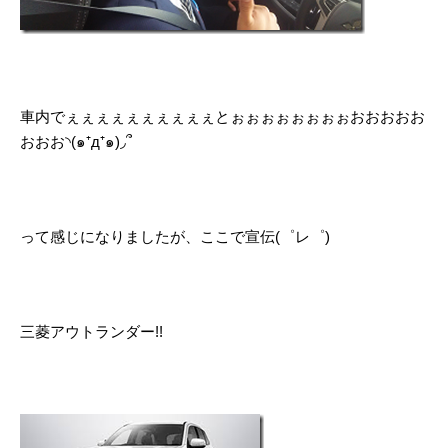
車内でぇぇぇぇぇぇぇぇぇぇとぉぉぉぉぉぉぉぉおおおおお
おおお◝(๑⁺д⁺๑)◞՞
って感じになりましたが、ここで宣伝(゜レ゜)
三菱アウトランダー!!