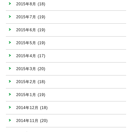
2015年8月
(18)
2015年7月
(19)
2015年6月
(19)
2015年5月
(19)
2015年4月
(17)
2015年3月
(20)
2015年2月
(18)
2015年1月
(19)
2014年12月
(18)
2014年11月
(20)