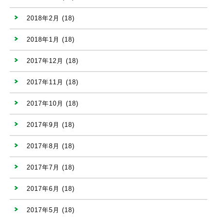
2018年2月
(18)
2018年1月
(18)
2017年12月
(18)
2017年11月
(18)
2017年10月
(18)
2017年9月
(18)
2017年8月
(18)
2017年7月
(18)
2017年6月
(18)
2017年5月
(18)