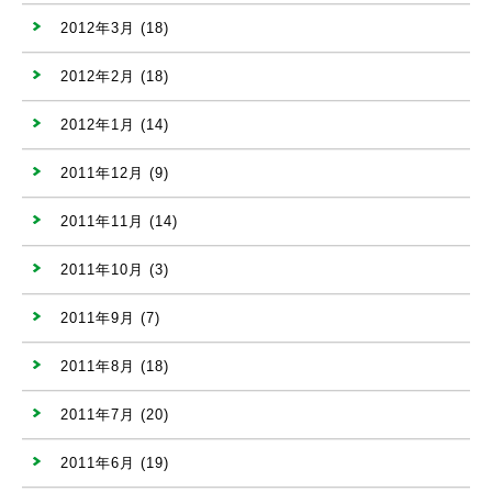
2012年3月
(18)
2012年2月
(18)
2012年1月
(14)
2011年12月
(9)
2011年11月
(14)
2011年10月
(3)
2011年9月
(7)
2011年8月
(18)
2011年7月
(20)
2011年6月
(19)