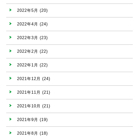
2022年5月
(20)
2022年4月
(24)
2022年3月
(23)
2022年2月
(22)
2022年1月
(22)
2021年12月
(24)
2021年11月
(21)
2021年10月
(21)
2021年9月
(19)
2021年8月
(18)