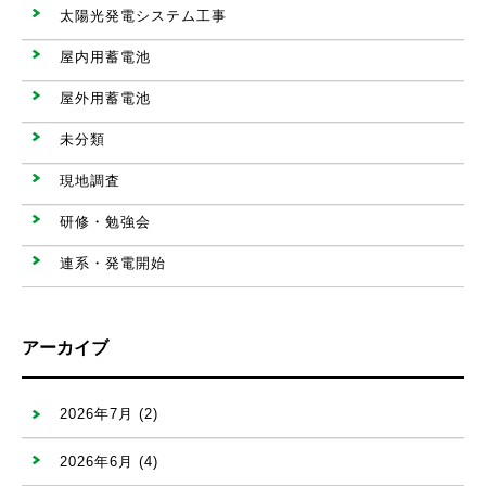
太陽光発電システム工事
屋内用蓄電池
屋外用蓄電池
未分類
現地調査
研修・勉強会
連系・発電開始
アーカイブ
2026年7月
(2)
2026年6月
(4)