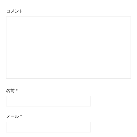
n
コメント
a
v
i
g
a
t
i
o
名前
*
n
メール
*