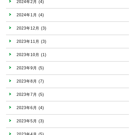
2024年2月
(4)
2024年1月
(4)
2023年12月
(3)
2023年11月
(3)
2023年10月
(1)
2023年9月
(5)
2023年8月
(7)
2023年7月
(5)
2023年6月
(4)
2023年5月
(3)
2023年4月
(5)