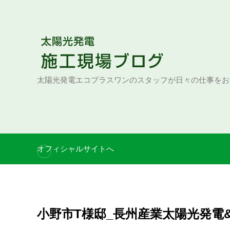
S
k
i
p
t
o
太陽光発電エコプラスワンのスタッフが日々の仕事をお
c
o
n
t
e
オフィシャルサイトへ
n
t
小野市T様邸_長州産業太陽光発電