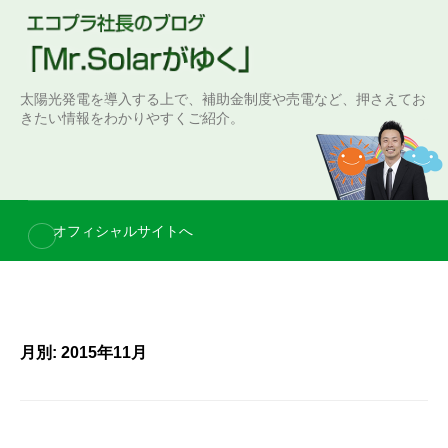
S
k
i
p
太陽光発電を導入する上で、補助金制度や売電など、押さえてお
t
きたい情報をわかりやすくご紹介。
o
c
o
n
オフィシャルサイトへ
t
e
n
t
月別: 2015年11月