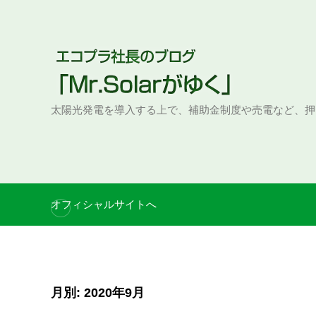
S
k
i
p
t
o
太陽光発電を導入する上で、補助金制度や売電など、押
c
o
n
t
e
オフィシャルサイトへ
n
t
月別: 2020年9月