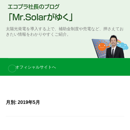
S
k
i
p
太陽光発電を導入する上で、補助金制度や売電など、押さえてお
t
きたい情報をわかりやすくご紹介。
o
c
o
n
オフィシャルサイトへ
t
e
n
t
月別: 2019年5月