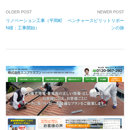
OLDER POST
NEWER POST
リノベーション工事（平岡町
ベンチャースピリットリボー
P
N様：工事開始）
ンの旅
o
s
t
n
a
v
i
g
a