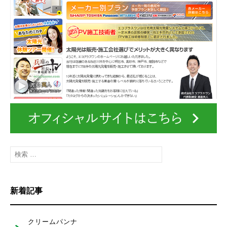
t
i
o
n
検
索
:
新着記事
クリームパンナ