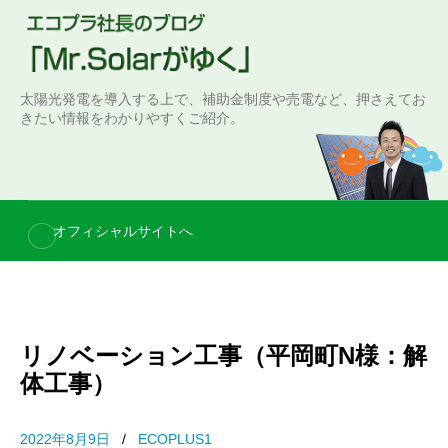
S
k
i
p
太陽光発電を導入する上で、補助金制度や売電など、押さえてお
t
きたい情報をわかりやすくご紹介。
o
c
o
n
オフィシャルサイトへ
t
e
n
t
リノベーション工事（平岡町N様：解
体工事）
2022年8月9日
/
ECOPLUS1