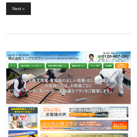
Next »
投
稿
ナ
ビ
ゲ
ー
シ
ョ
ン