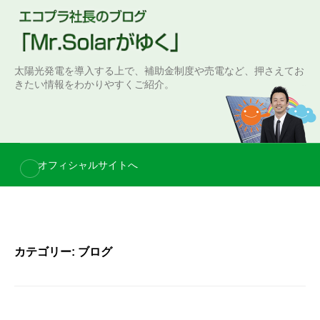
S
k
i
p
太陽光発電を導入する上で、補助金制度や売電など、押さえてお
t
きたい情報をわかりやすくご紹介。
o
c
o
n
オフィシャルサイトへ
t
e
n
t
カテゴリー: ブログ