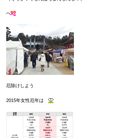
へ
厄除けしよう
2015年女性厄年は