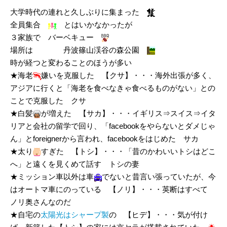
大学時代の連れと久しぶりに集まった
全員集合
とはいかなかったが
３家族で バーベキュー
場所は 丹波篠山渓谷の森公園
時が経つと変わることのほうが多い
★海老
嫌いを克服した 【クサ】・・・海外出張が多く、
アジアに行くと「海老を食べなきゃ食べるものがない」との
ことで克服した クサ
★白髪
が増えた 【サカ】・・・イギリス⇒スイス⇒イタ
リアと会社の留学で回り、「facebookをやらないとダメじゃ
ん」とforeignerから言われ、facebookをはじめた サカ
★太り
すぎた 【トシ】・・・「昔のかわいいトシはどこ
へ」と遠くを見くめて話す トシの妻
★ミッション車以外は車
でないと昔言い張っていたが、今
はオートマ車にのっている 【ノリ】・・・英断はすべて
ノリ奥さんなのだ
★自宅の
太陽光はシャープ製
の 【ヒデ】・・・気が付け