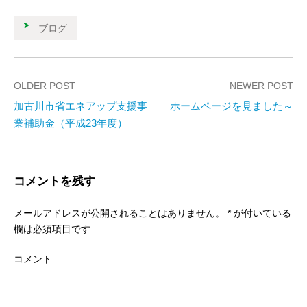
ブログ
OLDER POST
NEWER POST
加古川市省エネアップ支援事
ホームページを見ました～
P
業補助金（平成23年度）
o
s
コメントを残す
t
メールアドレスが公開されることはありません。
*
が付いている
n
欄は必須項目です
a
コメント
v
i