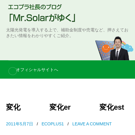
S
k
i
p
太陽光発電を導入する上で、補助金制度や売電など、押さえてお
t
きたい情報をわかりやすくご紹介。
o
c
o
n
オフィシャルサイトへ
t
e
n
t
変化 変化er 変化est
2011年5月7日
/
ECOPLUS1
/
LEAVE A COMMENT