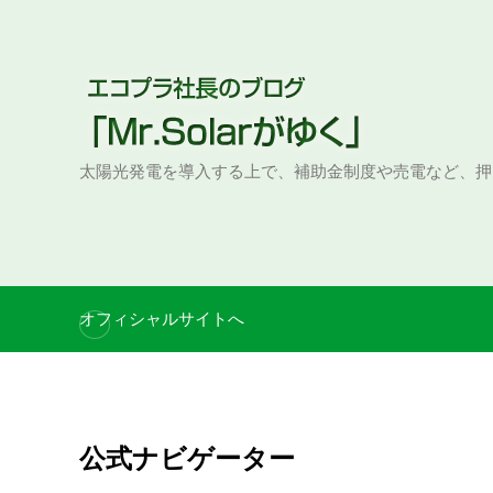
S
k
i
p
t
o
太陽光発電を導入する上で、補助金制度や売電など、押
c
o
n
t
e
オフィシャルサイトへ
n
t
公式ナビゲーター